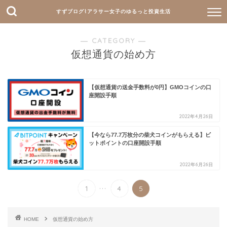
すずブログ⌇アラサー女子のゆるっと投資生活
― CATEGORY ―
仮想通貨の始め方
【仮想通貨の送金手数料が0円】GMOコインの口
座開設手順
2022年4月26日
【今なら77.7万枚分の柴犬コインがもらえる】ビ
ットポイントの口座開設手順
2022年6月26日
...
1
4
5
HOME
仮想通貨の始め方