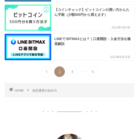
【コインチェック】ビットコインの買い方かんた
ん手順（少額500円から買えます）
2022年3月6日
LINEで BITMAXとは？｜口座開設・入金方法を徹
底解説
2022年8月22日
...
1
2
3
5
HOME
仮想通貨の始め方