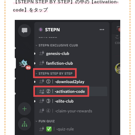
【STEPN STEP BY STEP】の中の【activation-
code】をタップ