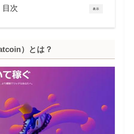
目次
表示
tcoin）とは？