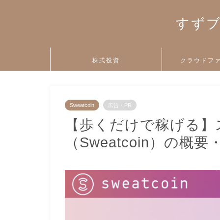
すずブ
株式投資
クラウドフ
Sweatcoin
広告・PR
【歩くだけで稼げる】
（Sweatcoin）の