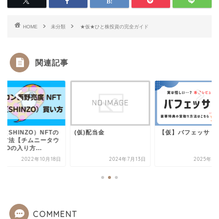
HOME
未分類
★仮★ひと株投資の完全ガイド
関連記事
（SHINZO）NFTの
(仮)配当金
【仮】バフェッサ
入方法【チムニータウ
AOの入り方...
2022年10月18日
2024年7月13日
2025年1
COMMENT