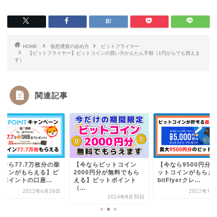
HOME
仮想通貨の始め方
ビットフライヤー
【ビットフライヤー】ビットコインの買い方かんたん手順（1円からでも買えま
す）
関連記事
今なら77.7万枚分の柴
【今ならビットコイン
【今なら9500円分
コインがもらえる】ビ
2000円分が無料でもら
ットコインがもらえ
ポイントの口座...
える】ビットポイント
bitFlyerクレ...
（...
2022年6月26日
2022年10
2024年8月30日