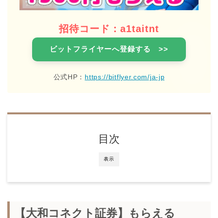
招待コード：a1taitnt
ビットフライヤーへ登録する >>
公式HP：
https://bitflyer.com/ja-jp
目次
表示
【大和コネクト証券】もらえる