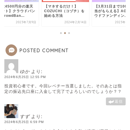
最大4500円分の楽天
【マネするだけ！】
【3月31日まで100
イント】クラウドバン
COZUCHI（コヅチ）を
当がもらえる】AG
CrowdBan...
始める方法
ウドファンディン...
2023年7月9日
2024年2月14日
2023年7
POSTED COMMENT
ゆか
より:
2024年6月25日 12:55 PM
投資初心者です。今回レベチー当選しました。そのあとは指
定の振込先口座に入金して完了でよろしいのでしょうか？？
返信
すず
より:
2024年6月25日 6:59 PM