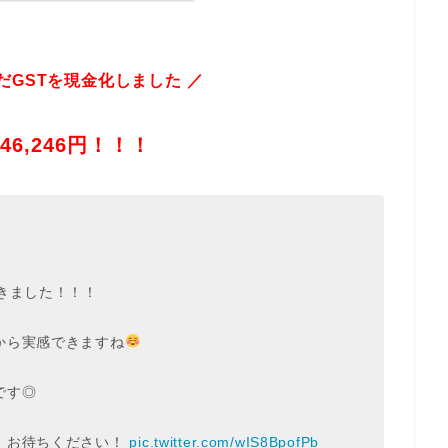
いだGSTを現金化しました ／
46,246円！！！
きました！！！
から実感できますね
です◎
、お待ちください！
pic.twitter.com/wIS8BpofPb