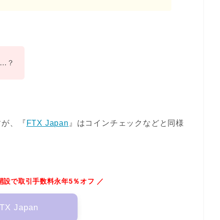
に…？
すが、『
FTX Japan
』はコインチェックなどと同様
開設で取引手数料永年5％オフ ／
TX Japan