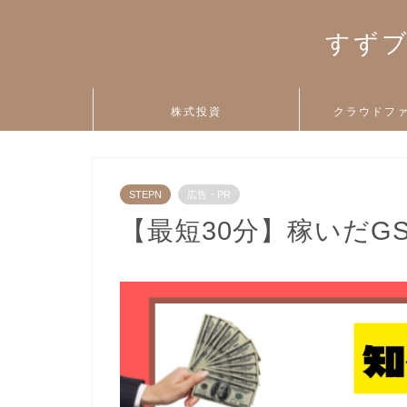
すずブ
株式投資
クラウドフ
STEPN
広告・PR
【最短30分】稼いだG