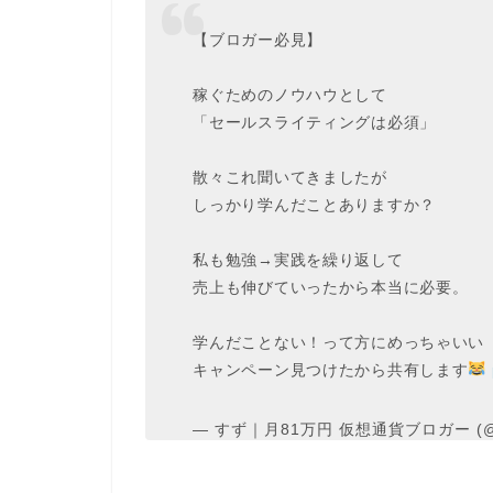
【ブロガー必見】
稼ぐためのノウハウとして
「セールスライティングは必須」
散々これ聞いてきましたが
しっかり学んだことありますか？
私も勉強→実践を繰り返して
売上も伸びていったから本当に必要。
学んだことない！って方にめっちゃいい
キャンペーン見つけたから共有します
— すず｜月81万円 仮想通貨ブロガー (@su