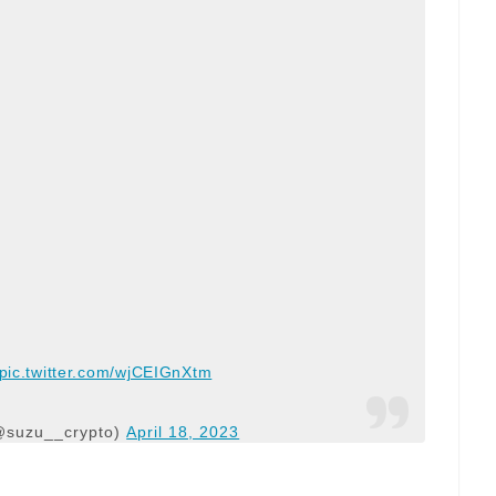
pic.twitter.com/wjCEIGnXtm
zu__crypto)
April 18, 2023