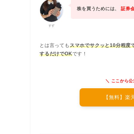
株を買うためには、
証券
すず
とは言っても
スマホでサクッと10分程度
するだけでOK
です！
＼
ここから公
【無料】楽