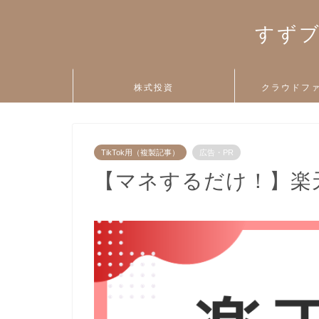
すずブ
株式投資
クラウドフ
TikTok用（複製記事）
広告・PR
【マネするだけ！】楽