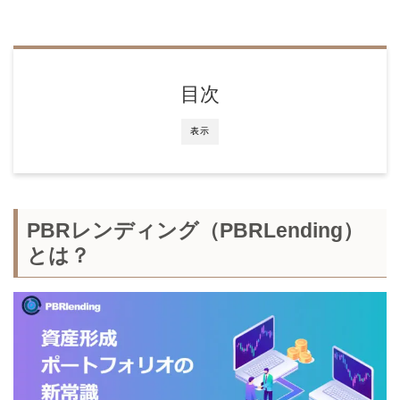
目次
表示
PBRレンディング
（
PBR
Lending）
とは？