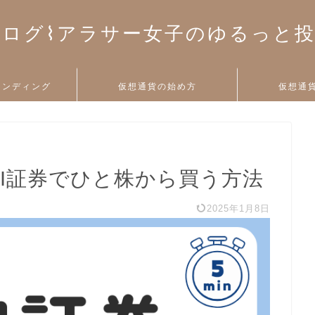
ログ⌇アラサー女子のゆるっと
ァンディング
仮想通貨の始め方
仮想通
BI証券でひと株から買う方法
2025年1月8日