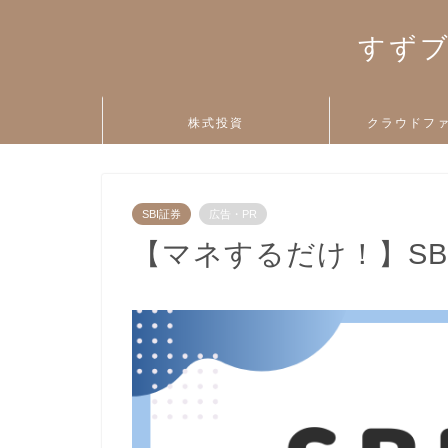
すずブ
株式投資
クラウドフ
SBI証券
広告・PR
【マネするだけ！】S